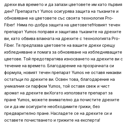
дрехи във времето и да запази цветовете им като първия
ден? Препаратът Yumos осигурява защита на тъканите и
обновяване на цветовете със своята технология Pro-
Fiber! Няма по-добра защита на цветовете!Новият течен
препарат Yumos поправя и защитава тъканите на дрехите
ви, като обвива влакната на дрехите с технологията Pro-
Fiber. Тя предпазва цветовете на вашите дрехи срещу
избледняване и помага за обновяване на избледняващите
цветове. Той предотвратява износването на дрехите ви с
течение на времето. Благодарение на прозрачната си
формула, новият течен препарат Yumos не оставя никакви
остатъци по дрехите ви. Освен това, благодарение на
уникалния си парфюм Yumos, той оставя свеж и чист
аромат на дрехите ви.Когато използвате препарат за
пране Yumos, можете внимателно да почистите дрехите
си и да им осигурите необходимите грижи, без
предварително пране. Насладете се на дрехите си и
оставете почистването и грижите на експерта!