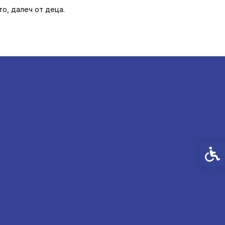
то, далеч от деца.
Спец