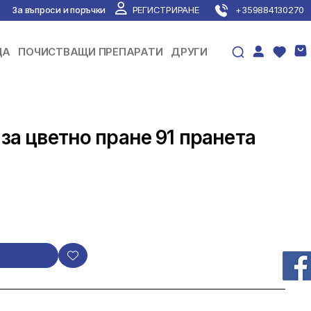
За въпроси и поръчки
РЕГИСТРИРАНЕ
+359884130270
ЦА
ПОЧИСТВАЩИ ПРЕПАРАТИ
ДРУГИ
х за цветно пране 91 пранета