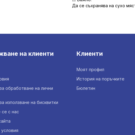
Да се съхранява на сухо мяс
жване на клиенти
Клиенти
Моят профил
овия
История на поръчките
за обработване на лични
Бюлетин
за използване на бисквитки
се с нас
сайта
 условия